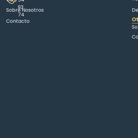
93
Sobre Nosotros
De
74
Ot
Contacto
So
Co