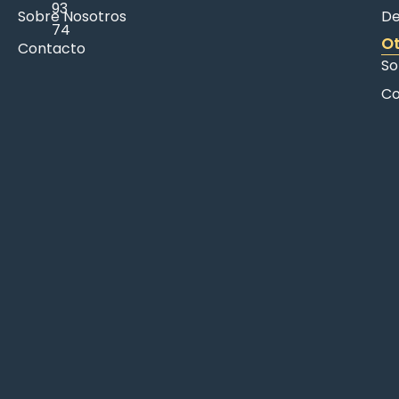
93
Sobre Nosotros
De
74
Ot
Contacto
So
Co