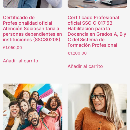
Certificado de
Certificado Profesional
Profesionalidad oficial
oficial SSC_C_017_5B
Atención Sociosanitaria a
Habilitación para la
personas dependientes en
Docencia en Grados A, B y
instituciones (SSCS0208)
C del Sistema de
Formación Profesional
€
1.050,00
€
1.200,00
Añadir al carrito
Añadir al carrito