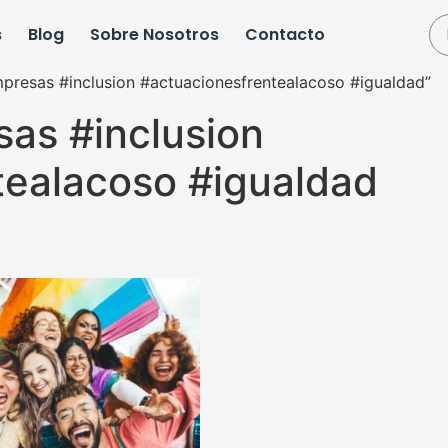
s
Blog
Sobre Nosotros
Contacto
presas #inclusion #actuacionesfrentealacoso #igualdad”
as #inclusion
tealacoso #igualdad