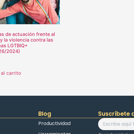
s de actuación frente al
y la violencia contra las
nas LGTBIQ+
26/2024)
al carrito
Blog
Suscríbete a
Productividad