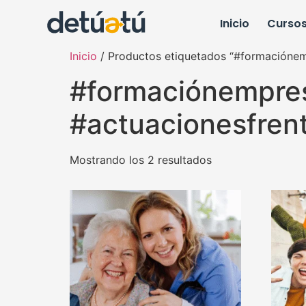
Inicio
Curso
Inicio
/ Productos etiquetados “#formaciónem
#formaciónempres
#actuacionesfren
Mostrando los 2 resultados