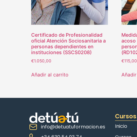
Certificado de Profesionalidad
Medida
oficial Atención Sociosanitaria a
acoso 
personas dependientes en
perso
instituciones (SSCS0208)
(RD10
€
1.050,00
€
115,00
Añadir al carrito
Añadir 
Cursos
Inicio
info@detuatuformacion.es