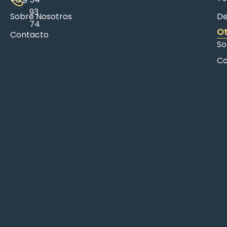
93
Sobre Nosotros
De
74
Ot
Contacto
So
Co