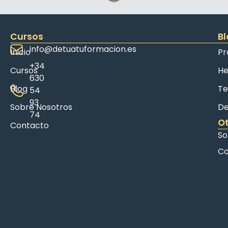
Cursos
Bl
info@detuatuformacion.es
Inicio
Pr
+34
Cursos
He
630
Blog
Te
54
93
Sobre Nosotros
De
74
Ot
Contacto
So
Co