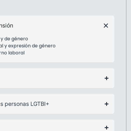
nsión
 y de género
al y expresión de género
rno laboral
las personas LGTBI+