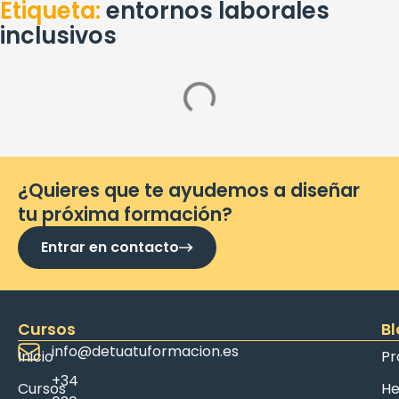
entornos laborales
inclusivos
¿Quieres que te ayudemos a diseñar
tu próxima formación?
Entrar en contacto
Cursos
Bl
info@detuatuformacion.es
Inicio
Pr
+34
Cursos
He