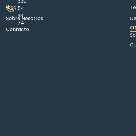
630
Blog
Te
54
93
Sobre Nosotros
De
74
Ot
Contacto
So
Co